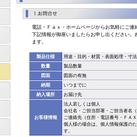
電話・Ｆａｘ・ホームページからお気軽にご連
下記情報が御座いましたらお申し出ください。
ます。
製品仕様
用途・目的・材質・表面処理・寸法
数量
製品数量
図面
図面の有無
納期
いつまでに
納入場所
お届け先
法人若しくは個人
会社名・ご担当部署・ご担当者名（
お客様情報
ご連絡先（住所・電話番号・ＦＡＸ
個人様の場合は、個人情報保護のた
す。